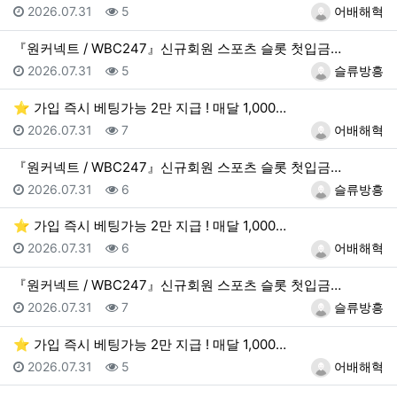
등록일
조회
등록자
2026.07.31
5
어배해혁
『원커넥트 / WBC247』신규회원 스포츠 슬롯 첫입금…
등록일
조회
등록자
2026.07.31
5
슬류방흥
⭐️ 가입 즉시 베팅가능 2만 지급 ! 매달 1,000…
등록일
조회
등록자
2026.07.31
7
어배해혁
『원커넥트 / WBC247』신규회원 스포츠 슬롯 첫입금…
등록일
조회
등록자
2026.07.31
6
슬류방흥
⭐️ 가입 즉시 베팅가능 2만 지급 ! 매달 1,000…
등록일
조회
등록자
2026.07.31
6
어배해혁
『원커넥트 / WBC247』신규회원 스포츠 슬롯 첫입금…
등록일
조회
등록자
2026.07.31
7
슬류방흥
⭐️ 가입 즉시 베팅가능 2만 지급 ! 매달 1,000…
등록일
조회
등록자
2026.07.31
5
어배해혁