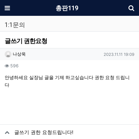
기
메뉴
총판119
1:1문의
글쓰기 권한요청
작성자 정보
작성
작성일
나상욱
2023.11.11 19:09
컨텐츠 정보
조회
596
본문
안녕하세요 실장님 글을 기제 하고싶습니다 권한 요청 드립니
다
관련자료
글쓰기 권한 요청드립니다!