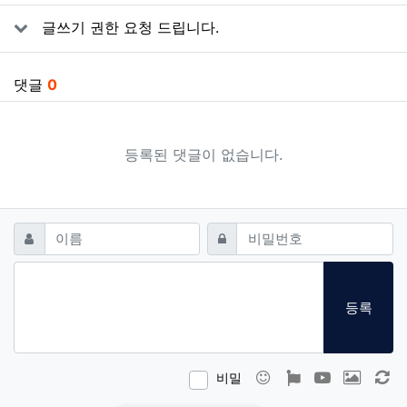
글쓰기 권한 요청 드립니다.
댓글
0
등록된 댓글이 없습니다.
댓글쓰기
필수
필수
이름
비밀번호
등록
이모티콘
폰트어썸
동영상
이미지
새
비밀