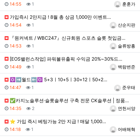
등록일
조회
등록자
14:55
1
훈훈가
가입즉시 2만지급 ! 8월 총 상금 1,000만 이벤트…
등록일
조회
등록자
14:54
1
산순지판
『원커넥트 / WBC247』신규회원 스포츠 슬롯 첫입금…
등록일
조회
등록자
14:53
1
슬류방흥
[EOS밸런스작업] 파워볼유출픽 수익금 20%~30%드…
등록일
조회
등록자
14:49
1
백람변준
✡️➡️월드⬅️✡️ 5+3ㅣ10+5ㅣ30+12ㅣ50+2…
등록일
조회
등록자
14:47
1
준우태
✅카지노솔루션·슬롯솔루션 구축 전문 CK솔루션 | 정품…
등록일
조회
등록자
14:35
2
연헌서양
⭐️ 가입 즉시 베팅가능 2만 지급 ! 매달 1,000…
등록일
조회
등록자
14:18
1
어배해혁