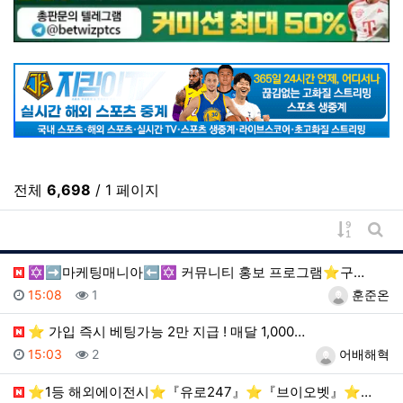
전체
6,698
/ 1 페이지
게시물 
게시
✡️➡️마케팅매니아⬅️✡️ 커뮤니티 홍보 프로그램⭐️구…
등록일
조회
등록자
15:08
1
훈준온
⭐️ 가입 즉시 베팅가능 2만 지급 ! 매달 1,000…
등록일
조회
등록자
15:03
2
어배해혁
⭐️1등 해외에이전시⭐️『유로247』⭐️『브이오벳』⭐️…