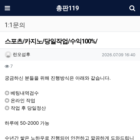
기
메뉴
총판119
1:1문의
스포츠/카지노/당일작업/수익100%/
작성자 정보
작성
작성일
린오섭후
2026.07.09 16:40
컨텐츠 정보
조회
7
본문
궁금하신 분들을 위해 진행방식은 아래와 같습니다.
◎ 베팅내역검수
◎ 온라인 작업
◎ 작업 후 당일정산
하루에 50-2000 가능
수년간 쌓은 노하우로 진행되어 안전하고 깔끔하게 도와드립니