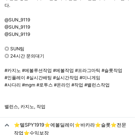
다.
@SUN_9119
@SUN_9119
@SUN_9119
◎ SUN팀
◎ 24시간 문의대기
#카지노 #에볼루션작업 #에볼작업 #프라그마틱 #슬롯작업
#인플레이 #실시간배팅 #실시간작업 #미니게임
#사다리 #mgm #로투스 #온라인 #작업 #밸런스작업
밸런스, 카지노, 작업
관련자료
⭐텔SPY1919⭐에볼딜레이⭐바카라⭐슬롯⭐전문
작업⭐수익보장