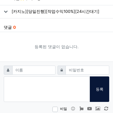
[카지노][당일진행][작업수익100%][24시간대기]
댓글
0
등록된 댓글이 없습니다.
댓글쓰기
필수
필수
이름
비밀번호
등록
이모티콘
폰트어썸
동영상
이미지
새
비밀