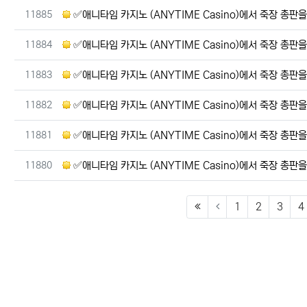
번호
11885
✅애니타임 카지노 (ANYTIME Casino)에서 죽장 총판
번호
11884
✅애니타임 카지노 (ANYTIME Casino)에서 죽장 총판
번호
11883
✅애니타임 카지노 (ANYTIME Casino)에서 죽장 총판
번호
11882
✅애니타임 카지노 (ANYTIME Casino)에서 죽장 총판
번호
11881
✅애니타임 카지노 (ANYTIME Casino)에서 죽장 총판
번호
11880
✅애니타임 카지노 (ANYTIME Casino)에서 죽장 총판
(first)
1
2
3
4