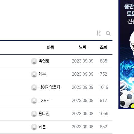
게시물 정렬
게시판 검색
이름
날짜
조회
등록자
등록일
조회
억실장
2023.09.09
885
등록자
등록일
조회
케본
2023.09.09
752
등록자
등록일
조회
낚이지않을자
2023.09.09
1019
등록자
등록일
조회
1XBET
2023.09.08
917
등록자
등록일
조회
원타임
2023.09.08
1059
등록자
등록일
조회
케본
2023.09.08
852