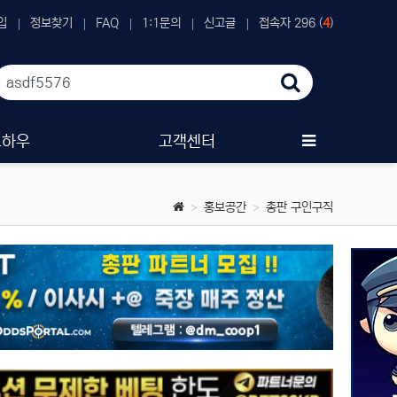
입
정보찾기
FAQ
1:1문의
신고글
접속자 296 (
4
)
노하우
고객센터
홍보공간
총판 구인구직