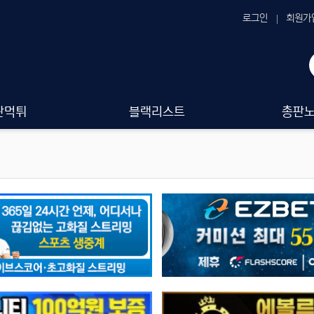
로그인
회원가
판먹튀
블랙리스트
총판