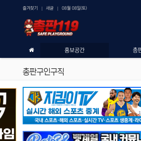
상단 네비
즐겨찾기
새글
08월 08일(토)
메인 메뉴
홍보공간
총
총판구인구직