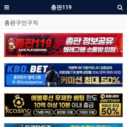
기
메뉴
총판119
총판구인구직