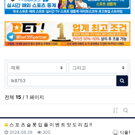
검색대상
검색어
검색
전체
15
/ 1 페이지
게시물 
게시
스 포 츠 슬 롯 입 플 이 벤 트 맛 도 리 집 !!
등록일
조회
등록자
2024.06.29
305
디올1