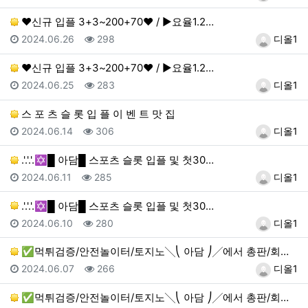
❤️신규 입플 3+3~200+70❤️ / ▶️요율1.2…
등록일
조회
등록자
2024.06.26
298
디올1
❤️신규 입플 3+3~200+70❤️ / ▶️요율1.2…
등록일
조회
등록자
2024.06.25
283
디올1
스 포 츠 슬 롯 입 플 이 벤 트 맛 집
등록일
조회
등록자
2024.06.14
306
디올1
.'.'.'.✡️█ 아담█ 스포츠 슬롯 입플 및 첫30…
등록일
조회
등록자
2024.06.11
285
디올1
.'.'.'.✡️█ 아담█ 스포츠 슬롯 입플 및 첫30…
등록일
조회
등록자
2024.06.10
280
디올1
✅먹튀검증/안전놀이터/토지노╲⎝ 아담 ⎠╱에서 총판/회…
등록일
조회
등록자
2024.06.07
266
디올1
✅먹튀검증/안전놀이터/토지노╲⎝ 아담 ⎠╱에서 총판/회…