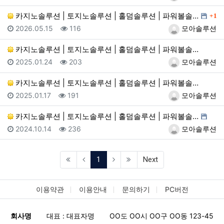
댓글
카지노솔루션 | 토지노솔루션 | 홀덤솔루션 | 파워볼솔…
1
등록일
조회
등록자
2026.05.15
116
모아솔루션
카지노솔루션 | 토지노솔루션 | 홀덤솔루션 | 파워볼솔…
등록일
조회
등록자
2025.01.24
203
모아솔루션
카지노솔루션 | 토지노솔루션 | 홀덤솔루션 | 파워볼솔…
등록일
조회
등록자
2025.01.17
191
모아솔루션
카지노솔루션 | 토지노솔루션 | 홀덤솔루션 | 파워볼솔…
등록일
조회
등록자
2024.10.14
236
모아솔루션
(current)
1
Next
이용약관
이용안내
문의하기
PC버전
회사명
대표 : 대표자명
OO도 OO시 OO구 OO동 123-45