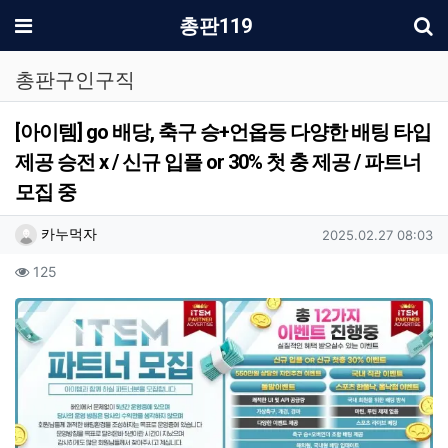
기
메뉴
총판119
총판구인구직
[아이템] go 배당, 축구 승+언옵등 다양한 배팅 타입
제공 승전 x / 신규 입플 or 30% 첫 충 제공 / 파트너
모집 중
작성자 정보
작성
작성일
카누먹자
2025.02.27 08:03
컨텐츠 정보
조회
125
본문