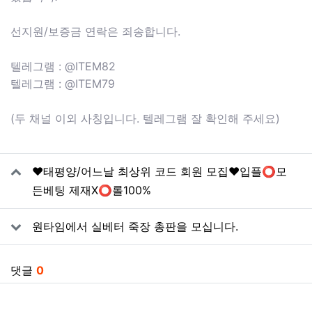
선지원/보증금 연락은 죄송합니다.
텔레그램 : @ITEM82
텔레그램 : @ITEM79
(두 채널 이외 사칭입니다. 텔레그램 잘 확인해 주세요)
관련자료
❤️태평양/어느날 최상위 코드 회원 모집❤️입플⭕️모
든베팅 제재X⭕️롤100%
원타임에서 실베터 죽장 총판을 모십니다.
댓글
0