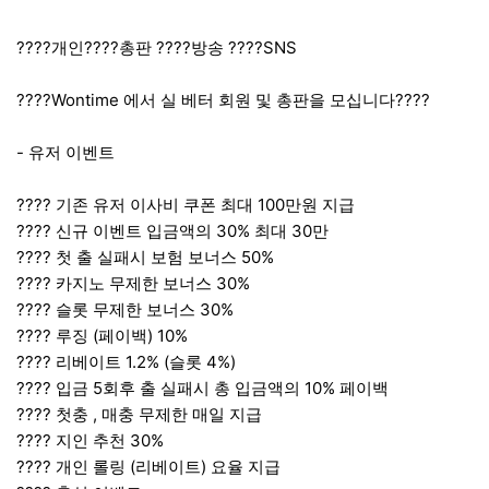
????개인????총판 ????방송 ????SNS
????Wontime 에서 실 베터 회원 및 총판을 모십니다????
- 유저 이벤트
???? 기존 유저 이사비 쿠폰 최대 100만원 지급
???? 신규 이벤트 입금액의 30% 최대 30만
???? 첫 출 실패시 보험 보너스 50%
???? 카지노 무제한 보너스 30%
???? 슬롯 무제한 보너스 30%
???? 루징 (페이백) 10%
???? 리베이트 1.2% (슬롯 4%)
???? 입금 5회후 출 실패시 총 입금액의 10% 페이백
???? 첫충 , 매충 무제한 매일 지급
???? 지인 추천 30%
???? 개인 롤링 (리베이트) 요율 지급