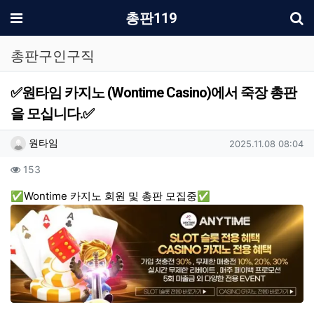
기
메뉴
총판119
총판구인구직
✅원타임 카지노 (Wontime Casino)에서 죽장 총판
을 모십니다.✅
작성자 정보
작성
작성일
원타임
2025.11.08 08:04
컨텐츠 정보
조회
153
본문
✅Wontime 카지노 회원 및 총판 모집중✅