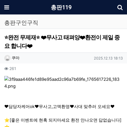
기
메뉴
총판119
총판구인구직
⭐️완전 무제재⭐️ ❤️무사고 태펴양❤️환전이 제일 중
요 합니다❤️
작성자 정보
작성
작성일
쿠마
2025.12.13 18:13
컨텐츠 정보
조회
261
본문
❤️담당자케어ok❤️무사고,고액환영❤️사대 맞추러 오세요❤️
⭐️[좋은 이벤트에 현혹 되지마세요 환전 안나오면 답없습니다]
⭐️