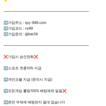
————————————————————————
➡️가입주소 : tpy-999.com
➡️가입코드 : re99
➡️가입문의 : @bai36
————————————————————————
❌가입시 승인전화❌
➡️스포츠 첫충10% 지급
➡️개인요율 지급 (문의시 지급)
➡️모든게임 롤링100% 배팅제재 일절❌
➡️완전 무제재 배팅딴지 절대 없습니다