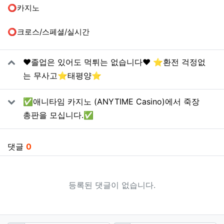
⭕️카지노
⭕️크로스/스페셜/실시간
관련자료
❤️졸업은 있어도 먹튀는 없습니다❤️ ⭐️환전 걱정없
는 무사고⭐️태평양⭐️
✅애니타임 카지노 (ANYTIME Casino)에서 죽장
총판을 모십니다.✅
댓글
0
등록된 댓글이 없습니다.
댓글쓰기