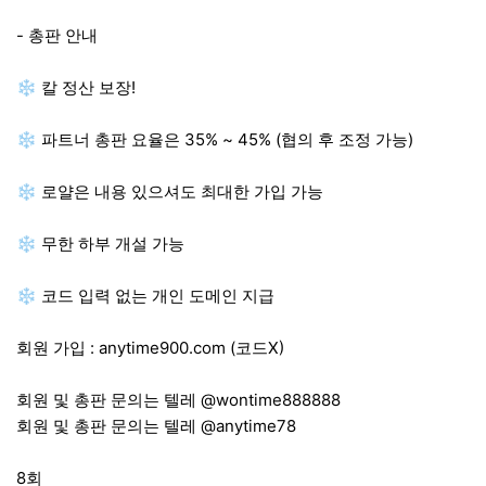
- 총판 안내
❄️ 칼 정산 보장!
❄️ 파트너 총판 요율은 35% ~ 45% (협의 후 조정 가능)
❄️ 로얄은 내용 있으셔도 최대한 가입 가능
❄️ 무한 하부 개설 가능
❄️ 코드 입력 없는 개인 도메인 지급
회원 가입 : anytime900.com (코드X)
회원 및 총판 문의는 텔레 @wontime888888
회원 및 총판 문의는 텔레 @anytime78
8회