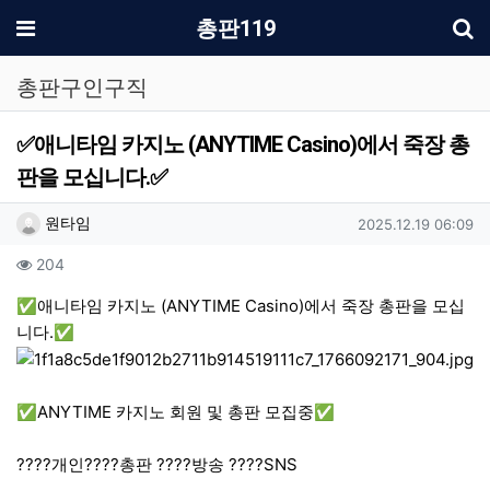
기
메뉴
총판119
총판구인구직
✅애니타임 카지노 (ANYTIME Casino)에서 죽장 총
판을 모십니다.✅
작성자 정보
작성
작성일
원타임
2025.12.19 06:09
컨텐츠 정보
조회
204
본문
✅애니타임 카지노 (ANYTIME Casino)에서 죽장 총판을 모십
니다.✅
✅ANYTIME 카지노 회원 및 총판 모집중✅
????개인????총판 ????방송 ????SNS