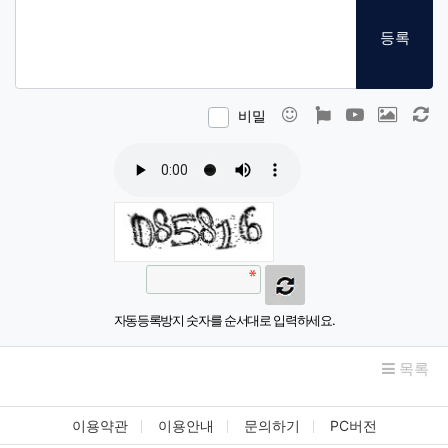
등록
이모티콘
폰트어썸
동영상
이미지
새
비밀
자동등록방지 숫자를 순서대로 입력하세요.
목록
이용약관
이용안내
문의하기
PC버전