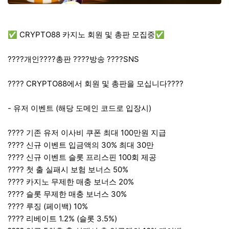
✅ CRYPTO88 카지노 회원 및 총판 모집중✅
????개인????총판 ????방송 ????SNS
???? CRYPTO88에서 회원 및 총판을 모십니다????
- 유저 이벤트 (해당 도메인 코드로 입장시)
???? 기존 유저 이사비 쿠폰 최대 100만원 지급
???? 신규 이벤트 입금액의 30% 최대 30만
???? 신규 이벤트 슬롯 프리스핀 100회 제공
???? 첫 출 실패시 보험 보너스 50%
???? 카지노 무제한 매충 보너스 20%
???? 슬롯 무제한 매충 보너스 30%
???? 루징 (페이백) 10%
???? 리베이트 1.2% (슬롯 3.5%)