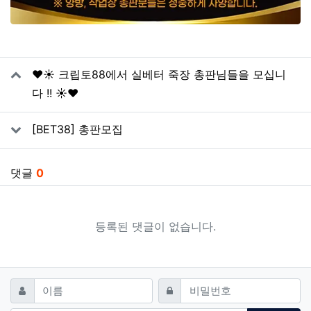
관련자료
❤️☀️ 크립토88에서 실베터 죽장 총판님들을 모십니
다 !! ☀️❤️
[BET38] 총판모집
댓글
0
등록된 댓글이 없습니다.
댓글쓰기
필수
필수
이름
비밀번호