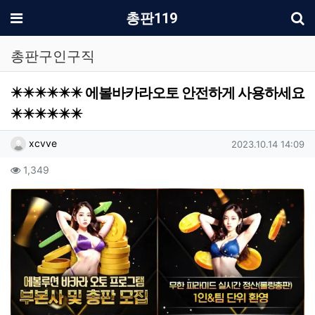
기
메뉴
총판119
총판구인구직
✴️✴️✴️✴️✴️✴️ 에볼바카라오토 안전하게 사용하세요
✴️✴️✴️✴️✴️✴️
작성자 정보
작성
작성일
xcvve
2023.10.14 14:09
컨텐츠 정보
조회
1,349
본문