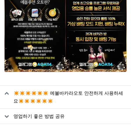
관련자료
✴️✴️✴️✴️✴️✴️ 에볼바카라오토 안전하게 사용하세
요✴️✴️✴️✴️✴️✴️
영업하기 좋은 방법 공유