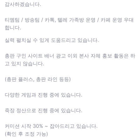
감사하겠습니다.
티엠팀 / 방송팀 / 카톡, 텔레 가족방 운영 / 카페 운영 우대
합니다.
실력 펼치실 수 있게 도움드리고 있습니다.
총판 구인 사이트 배너 광고 이외 본사 자체 홍보 활동은 하
고 있지 않습니다.
(총판 플러스, 총판 라인 등등)
다양한 게임과 진행 중에 있습니다.
죽장 정산으로 진행 중에 있습니다.
커미션 시작 30% ~ 잡아드리고 있습니다.
(확인 후 조정 가능)