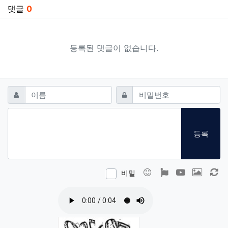
댓글
0
등록된 댓글이 없습니다.
댓글쓰기
필수
필수
이름
비밀번호
등록
이모티콘
폰트어썸
동영상
이미지
새
비밀