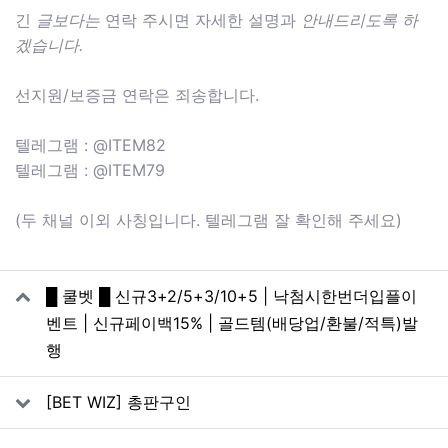
긴
글보다는
연락 주시면 자세한 설명과
안내드리도록
하
겠습니다.
선지원/보증금 연락은 죄송합니다.
텔레그램 : @ITEM82
텔레그램 : @ITEM79
(두 채널 이외 사칭입니다. 텔레그램 잘 확인해 주세요)
관련자료
█ 쿨벳 █ 신규3+2/5+3/10+5 | 낙첨시한번더입플이
벤트 | 신규페이백15% | 골드템(배당업/환불/적특)발
행
[BET WIZ] 총판구인