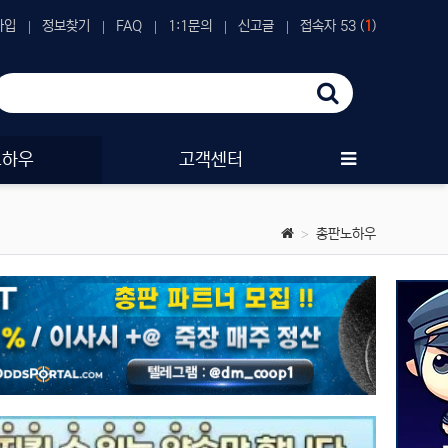
가입
정보찾기
FAQ
1:1문의
신고글
접속자 53 (
1
)
노하우
고객센터
총판노하우