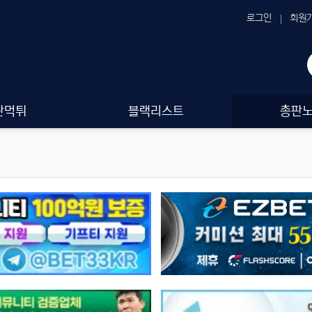
로그인
회원
판먹튀
블랙리스트
총판