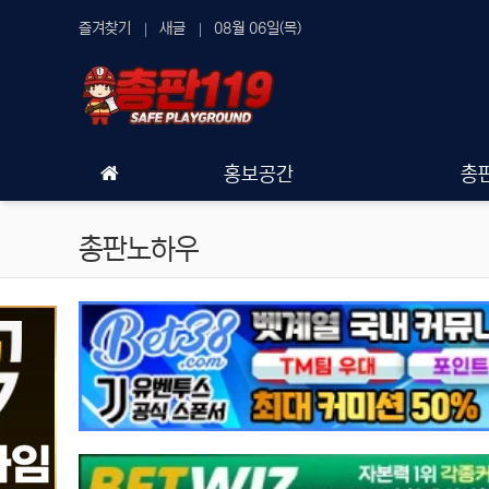
상단 네비
즐겨찾기
새글
08월 06일(목)
메인 메뉴
홍보공간
총
총판노하우