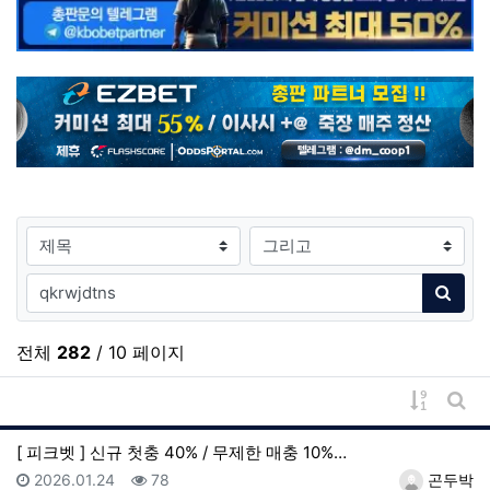
검색대상
검색어
검색
전체
282
/ 10 페이지
게시물 
게시
[ 피크벳 ] 신규 첫충 40% / 무제한 매충 10%…
등록일
조회
등록자
2026.01.24
78
곤두박