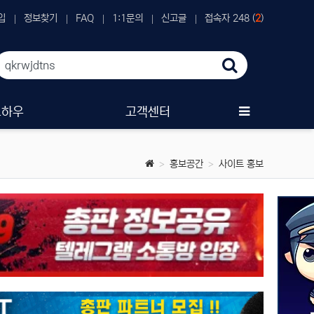
입
정보찾기
FAQ
1:1문의
신고글
접속자 248 (
2
)
노하우
고객센터
홍보공간
사이트 홍보