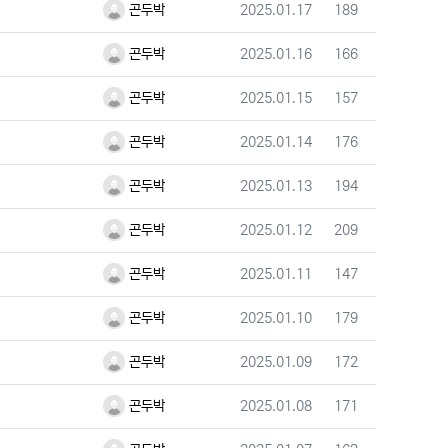
등록자
등록일
조회
곤두박
2025.01.17
189
등록자
등록일
조회
곤두박
2025.01.16
166
등록자
등록일
조회
곤두박
2025.01.15
157
등록자
등록일
조회
곤두박
2025.01.14
176
등록자
등록일
조회
곤두박
2025.01.13
194
등록자
등록일
조회
곤두박
2025.01.12
209
등록자
등록일
조회
곤두박
2025.01.11
147
등록자
등록일
조회
곤두박
2025.01.10
179
등록자
등록일
조회
곤두박
2025.01.09
172
등록자
등록일
조회
곤두박
2025.01.08
171