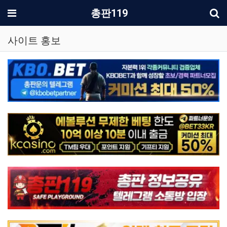
기
메뉴
총판119
사이트 홍보