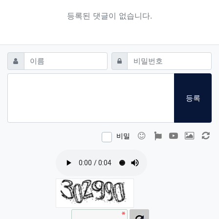
등록된 댓글이 없습니다.
댓글쓰기
필수
필수
이름
비밀번호
등록
이모티콘
폰트어썸
동영상
이미지
새
비밀