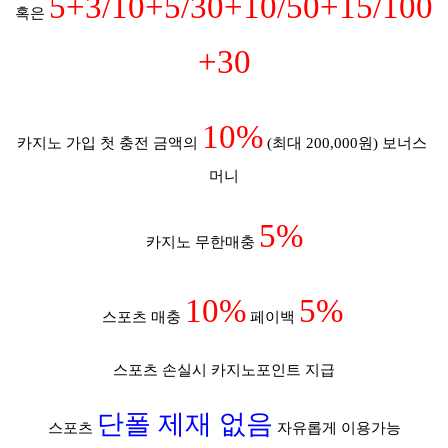
5+3/10+5/30+10/50+15/100
혹은 
+30
10%
카지노 가입 첫 충전 금액의 
 (최대 200,000원) 보너스 
머니
5%
카지노 무한매충 
10%
5%
스포츠 매충 
 페이백 
스포츠 손실시 카지노포인트 지급
단폴 제재 없음
스포츠 
 자유롭게 이용가능