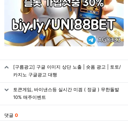
관련자료
[구름광고] 구글 이미지 상단 노출 | 숏폼 광고 | 토토/
카지노 구글광고 대행
토큰게임, 바이낸스등 실시간 미겜 ( 정글 ) 무한돌발
10% 매주이벤트
댓글
0