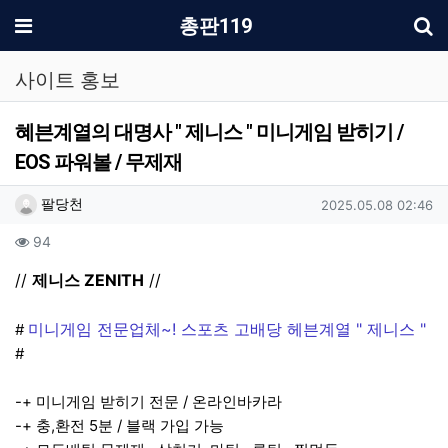
기
메뉴
총판119
사이트 홍보
혜븐계열의 대명사 " 제니스 " 미니게임 받히기 /
EOS 파워볼 / 무제재
작성자 정보
작성
작성일
팔당천
2025.05.08 02:46
컨텐츠 정보
조회
94
본문
//
제니스 ZENITH
//
미니게임 전문업체~! 스포츠 고배당 헤븐계열 " 제니스 "
#
#
-+ 미니게임 받히기 전문 / 온라인바카라
-+ 충,환전 5분 / 블랙 가입 가능