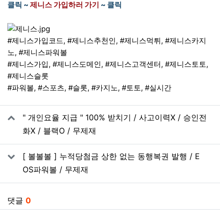
클릭 ~
제니스 가입하러 가기
~ 클릭
#제니스가입코드, #제니스추천인, #제니스먹튀, #제니스카지
노, #제니스파워볼
#제니스가입, #제니스도메인, #제니스고객센터, #제니스토토,
#제니스슬롯
#파워볼, #스포츠, #슬롯, #카지노, #토토, #실시간
관련자료
" 개인요율 지급 " 100% 받치기 / 사고이력X / 승인전
화X / 블랙O / 무제재
[ 볼볼볼 ] 누적당첨금 상한 없는 동행복권 발행 / E
OS파워볼 / 무제재
댓글
0