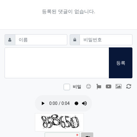
등록된 댓글이 없습니다.
댓글쓰기
필수
필수
이름
비밀번호
등록
이모티콘
폰트어썸
동영상
이미지
새
비밀