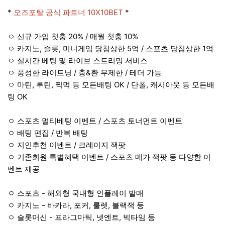
*
오즈포탈 공식 파트너 10X10BET
*
ㅇ 신규 가입 첫충 20% / 매월 첫충 10%
ㅇ 카지노, 슬롯, 미니게임 당첨상한 5억 / 스포츠 당첨상한 1억
ㅇ 실시간 베팅 및 라이브 스트리밍 서비스
ㅇ 풍성한 라이트닝 / 충&환 무제한 / 테더 가능
ㅇ 마틴, 루틴, 찍먹 등 모든배팅 OK / 단폴, 캐시아웃 등 모든배
팅 OK
ㅇ 스포츠 멀티베팅 이벤트 / 스포츠 토너먼트 이벤트
ㅇ 배팅 편집 / 반복 배팅
ㅇ 지인추천 이벤트 / 크레이지 잭팟
ㅇ 기존회원 특별혜택 이벤트 / 스포츠 메가 잭팟 등 다양한 이
벤트 제공
ㅇ 스포츠 - 해외형 국내형 인플레이 발매
ㅇ 카지노 - 바카라, 포커, 룰렛, 블랙잭 등
ㅇ 슬롯머신 - 프라그마틱, 넷엔트, 빅타임 등