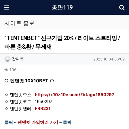
기
메뉴
총판119
사이트 홍보
" TENTENBET " 신규가입 20% / 라이브 스트리밍 /
빠른 충&환 / 무제재
작성자 정보
작성
작성일
잔다르
2025.10.04 06:09
컨텐츠 정보
조회
106
본문
○
텐텐벳 10X10BET
○
ㅇ 텐텐벳주소 :
https://x10x10e.com/?btag=1650297
ㅇ 텐텐벳코드 : 1650297
ㅇ 텐텐벳텔레 :
FRR221
클릭 ~
텐텐벳 가입하러 가기
~ 클릭