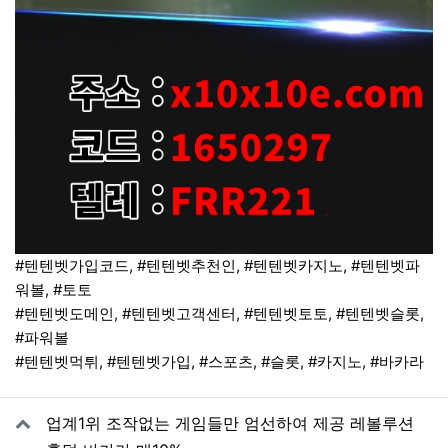
#텐텐벳가입코드, #텐텐벳추천인, #텐텐벳카지노, #텐텐벳파
워볼, #토토
#텐텐벳도메인, #텐텐벳고객센터, #텐텐벳토토, #텐텐벳슬롯,
#파워볼
#텐텐벳먹튀, #텐텐벳가입, #스포츠, #슬롯, #카지노, #바카라
관련자료
업계1위 조작없는 게임들만 엄선하여 제공 레볼루션