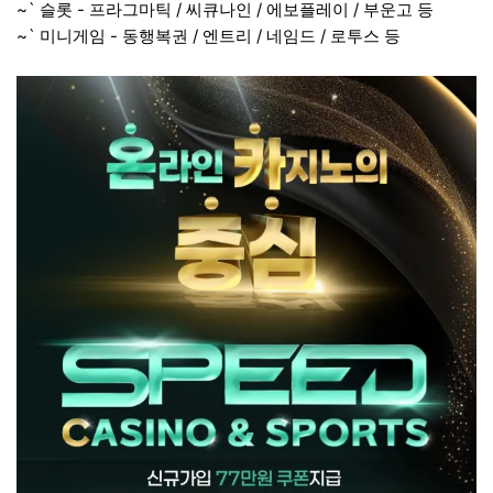
~` 슬롯 - 프라그마틱 / 씨큐나인 / 에보플레이 / 부운고 등
~` 미니게임 - 동행복권 / 엔트리 / 네임드 / 로투스 등