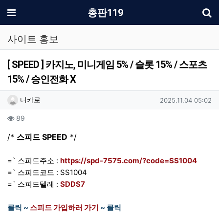
기
메뉴
총판119
사이트 홍보
[ SPEED ] 카지노, 미니게임 5% / 슬롯 15% / 스포츠
15% / 승인전화 X
작성자 정보
작성
작성일
디카로
2025.11.04 05:02
컨텐츠 정보
조회
89
본문
/*
스피드 SPEED
*/
=` 스피드주소 :
https://spd-7575.com/?code=SS1004
=` 스피드코드 : SS1004
=` 스피드텔레 :
SDDS7
클릭 ~
스피드 가입하러 가기
~ 클릭