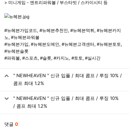
> 미니게임 - 엔트리파워볼 / 부스타빗 / 스카이시티 등
#뉴헤븐가입코드, #뉴헤븐추천인, #뉴헤븐먹튀, #뉴헤븐카지
노, #뉴헤븐파워볼
#뉴헤븐가입, #뉴헤븐도메인, #뉴헤븐고객센터, #뉴헤븐토토,
#뉴헤븐슬롯
#파워볼, #스포츠, #슬롯, #카지노, #토토, #실시간
관련자료
" NEWHEAVEN " 신규 입플 / 최대 콤프 / 루징 10% /
콤프 최대 1.2%
" NEWHEAVEN " 신규 입플 / 최대 콤프 / 루징 10%
/ 콤프 최대 1.2%
댓글
0