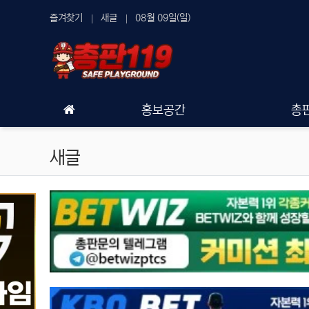
상단 네비
즐겨찾기
새글
08월 09일(일)
메인 메뉴
홍보공간
총
새글