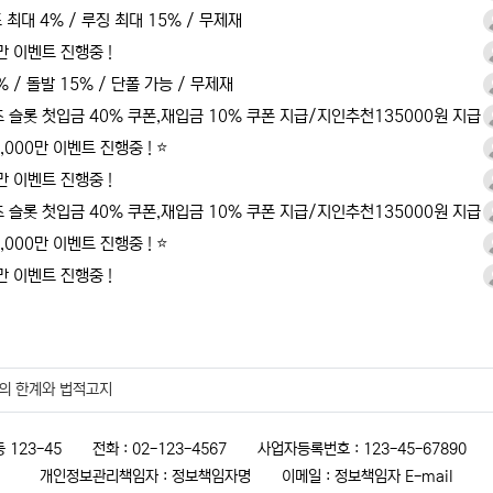
프 최대 4% / 루징 최대 15% / 무제재
만 이벤트 진행중 !
% / 돌발 15% / 단폴 가능 / 무제재
 슬롯 첫입금 40% 쿠폰,재입금 10% 쿠폰 지급/지인추천135000원 지급
,000만 이벤트 진행중 ! ⭐️
만 이벤트 진행중 !
 슬롯 첫입금 40% 쿠폰,재입금 10% 쿠폰 지급/지인추천135000원 지급
,000만 이벤트 진행중 ! ⭐️
만 이벤트 진행중 !
의 한계와 법적고지
 123-45
전화 : 02-123-4567
사업자등록번호 : 123-45-67890
개인정보관리책임자 : 정보책임자명
이메일 : 정보책임자 E-mail