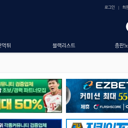
로그인
회
판먹튀
블랙리스트
총판