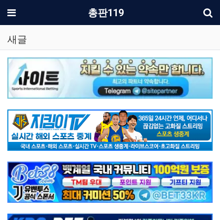
기
메뉴
총판119
새글