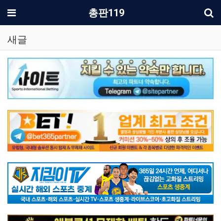
기
메뉴
총판119
새글