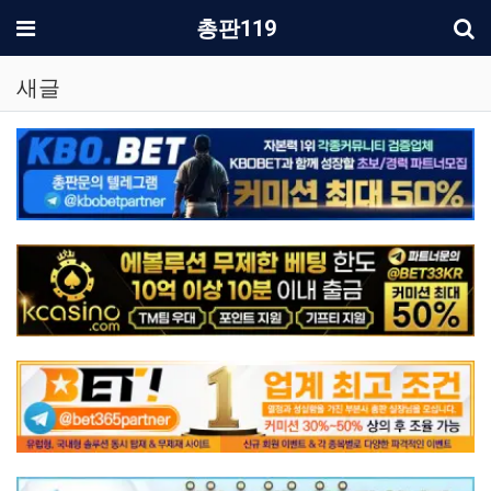
기
메뉴
총판119
새글