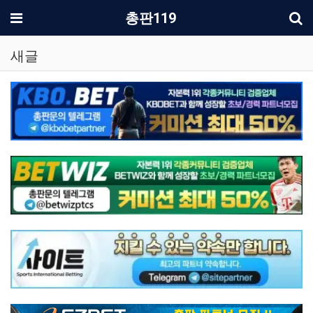
기
메뉴
총판119
새글