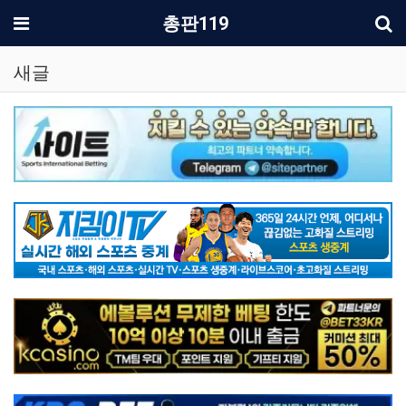
기
메뉴
총판119
새글