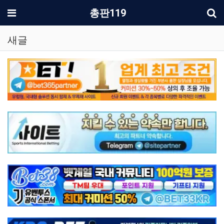
기
메뉴
총판119
새글